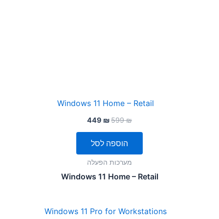
המחיר
המחיר
המקורי
הנוכחי
היה:
הוא:
449
₪
599
₪
449 ₪.
599 ₪.
הוספה לסל
מערכות הפעלה
Windows 11 Home – Retail
המחיר
המחיר
המקורי
הנוכחי