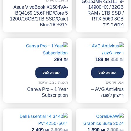
מחשבים ניידים
G615JMR-S5111 i9-
Asus VivoBook X1504VA-
14900HX / 32GB
BQ4169 15.6FHD/Core 5
RAM / 1TB SSD /
120U/16GB/1TB SSD/Quiet
RTX 5060 8GB
מחשב נייד
Blue/DOS/1Y
המחיר
המחיר
המקורי
הנוכחי
היה:
הוא:
289
₪
189
₪
350
₪
189 ₪.
350 ₪.
הוספה לסל
הוספה לסל
אנטי וירוסים
תוכנות עיצוב ועריכה
Canva Pro – 1 Year
AVG Antivirus –
רישיון לשנה
Subscription
המחיר
המחיר
המחיר
המחיר
המקורי
הנוכחי
המקורי
הנוכחי
היה:
הוא:
היה:
הוא:
2,499
₪
1,890
₪
2,899
₪
2,900
₪
2,499 ₪.
2,899 ₪.
1,890 ₪.
2,900 ₪.