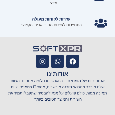
אישי.
שירות לקוחות מעולה
התחייבות לשירות מהיר, אדיב ומקצועי.
I
W
F
n
h
a
s
a
c
אודותינו
t
t
e
אנחנו צוות של מומחי תוכנה ואנשי טכנולוגיה מנוסים. הצוות
a
s
b
שלנו מורכב מטכנאי תוכנה מוכשרים, אנשי IT מיומנים וצוות
g
a
o
תמיכה מסור, כולם פועלים על מנת להבטיח שתקבלו תמיד את
r
p
o
השירות והמוצר הטובים ביותר!
a
p
k
m