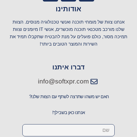
s
a
c
אודותינו
t
t
e
a
s
b
אנחנו צוות של מומחי תוכנה ואנשי טכנולוגיה מנוסים. הצוות
g
a
o
שלנו מורכב מטכנאי תוכנה מוכשרים, אנשי IT מיומנים וצוות
r
p
o
תמיכה מסור, כולם פועלים על מנת להבטיח שתקבלו תמיד את
a
p
k
השירות והמוצר הטובים ביותר!
m
דברו איתנו
info@softxpr.com
האם יש משהו שתרצה לשתף עם הצוות שלנו?
אנחנו כאן בשבילך!
Name