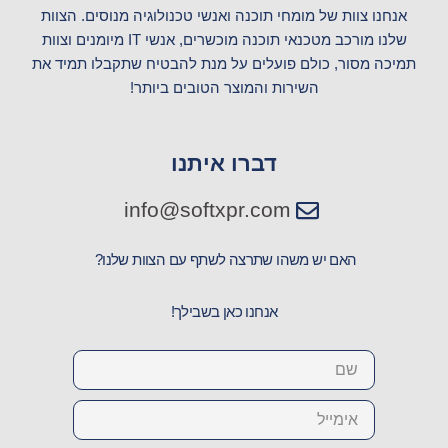
a
s
b
אנחנו צוות של מומחי תוכנה ואנשי טכנולוגיה מנוסים. הצוות
g
a
o
שלנו מורכב מטכנאי תוכנה מוכשרים, אנשי IT מיומנים וצוות
r
p
o
תמיכה מסור, כולם פועלים על מנת להבטיח שתקבלו תמיד את
a
p
k
השירות והמוצר הטובים ביותר!
m
דברו איתנו
info@softxpr.com
האם יש משהו שתרצה לשתף עם הצוות שלנו?
אנחנו כאן בשבילך!
Name
Email