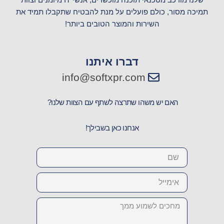
שלנו מורכב מטכנאי תוכנה מוכשרים, אנשי IT מיומנים וצוות
g
a
o
תמיכה מסור, כולם פועלים על מנת להבטיח שתקבלו תמיד את
r
p
o
השירות והמוצר הטובים ביותר!
a
p
k
m
דברו איתנו
info@softxpr.com
האם יש משהו שתרצה לשתף עם הצוות שלנו?
אנחנו כאן בשבילך!
Name
Email
Message