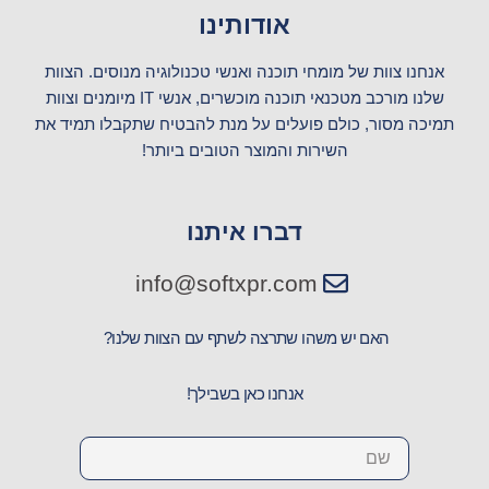
s
a
c
אודותינו
t
t
e
a
s
b
אנחנו צוות של מומחי תוכנה ואנשי טכנולוגיה מנוסים. הצוות
g
a
o
שלנו מורכב מטכנאי תוכנה מוכשרים, אנשי IT מיומנים וצוות
r
p
o
תמיכה מסור, כולם פועלים על מנת להבטיח שתקבלו תמיד את
a
p
k
השירות והמוצר הטובים ביותר!
m
דברו איתנו
info@softxpr.com
האם יש משהו שתרצה לשתף עם הצוות שלנו?
אנחנו כאן בשבילך!
Name